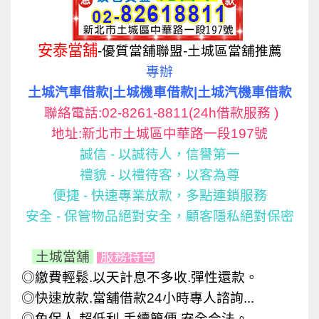
安泰當舖
-優質當舖聯盟-土城區當舖推薦
專辦
土城汽車借款|土城機車借款|土城汽機車借款
聯絡電話:02-8261-8811(24h借款服務 )
地址:新北市土城區中華路一段197號
誠信 - 以誠待人，信譽第一
禮貌 - 以禮待客，以客為尊
便捷 - 快速專業放款，多點連鎖服務
安全 - 保管物品絕對安全，顧客隱私絕對保密
土城當舖
服務特色
◎繳費輕鬆.以天計息不多收.彈性還款。
◎快速放款.當舖借款24小時專人諮詢...
◎
免保人.超低利.手續簡便.安全合法。