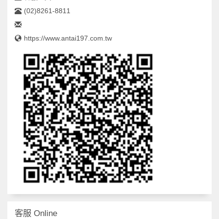
(02)8261-8811
https://www.antai197.com.tw
客服 Online