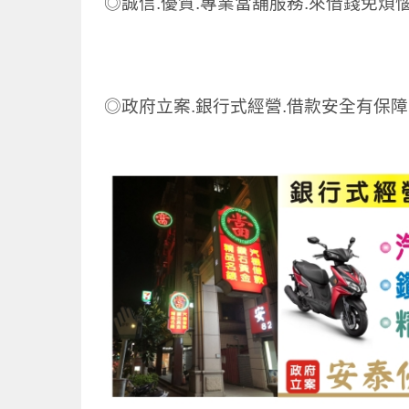
◎誠信.優質.專業當舖服務.來借錢免煩
◎政府立案.銀行式經營.借款安全有保