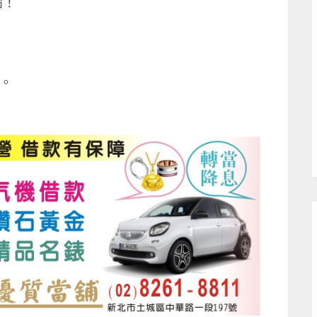
惱！
障。