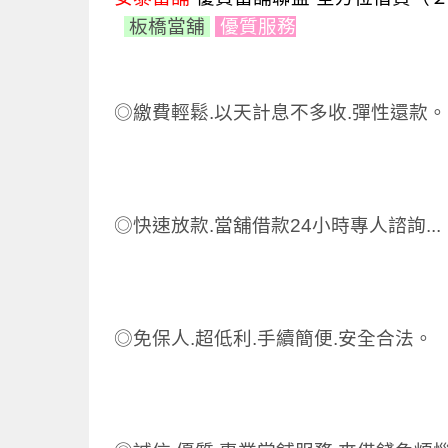
板橋當舖
優質
服務
◎繳費輕鬆.以天計息不多收.彈性還款。
◎快速放款.當舖借款24小時專人諮詢...
◎
免保人.超低利.手續簡便.安全合法。