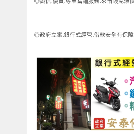
◎誠信.優質.專業當舖服務.來借錢免煩
◎政府立案.銀行式經營.借款安全有保