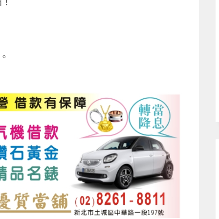
惱！
障。