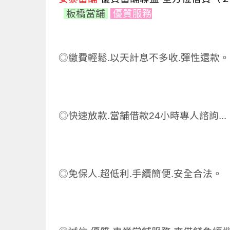
板橋當舖
優質
服務
◎繳費輕鬆.以天計息不多收.彈性還款。
◎快速放款.當舖借款24小時專人諮詢...
◎
免保人.超低利.手續簡便.安全合法。