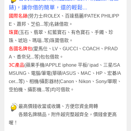
錶)，讓你借的簡單，還的輕鬆...
國際名錶
(勞力士/ROLEX、百達翡麗/PATEK PHILIPP
E、蕭邦、芝伯...等)名錶借款。
珠寶
(玉石、翡翠、紅籃寶石、有色寶石、手鐲、珍
珠、琥珀、瑪瑙..等)珠寶借款。
各國名牌包
(愛馬仕、LV、GUCCI、COACH、PRAD
A、香奈兒...等)包包借款。
3C產品
(蘋果手機/APPLE iphone 平板/ ipad、三星/SA
MSUNG、電腦/筆電(華碩/ASUS、MAC、HP、宏碁/A
cer...等)、相機/攝影器材(Canon、Nikon、Sony/單眼、
空拍機、攝影機...等)均可借款。
最高價錢收當或收購、方便您資金周轉
各類名牌精品，附件越完整越齊全，價錢會更高
喔！