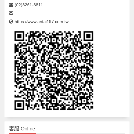
(02)8261-8811
https://www.antai197.com.tw
客服 Online